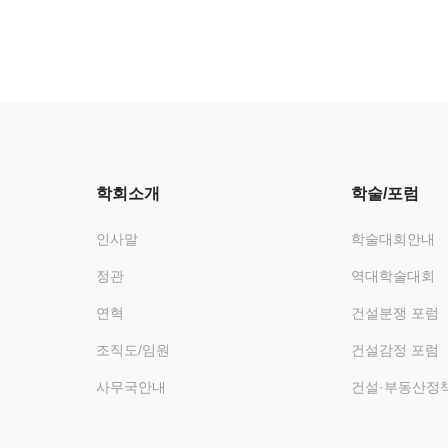
학회소개
학술/포럼
인사말
학술대회안내
정관
역대학술대회
연혁
건설분쟁 포럼
조직도/임원
건설감정 포럼
사무국안내
건설·부동산정