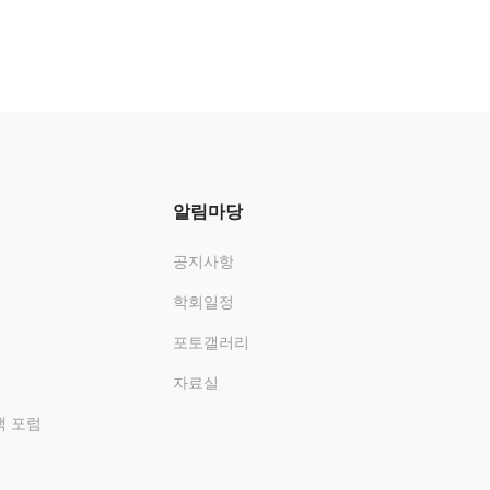
알림마당
공지사항
학회일정
포토갤러리
자료실
책 포럼